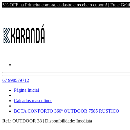
5% OFF na Primeira compra, cadastre e recebe o cupom! | Frete Grát
67 998579712
Página Inicial
Calçados masculinos
BOTA CONFORTO 360º OUTDOOR 7585 RUSTICO
Ref.:
OUTDOOR 38
|
Disponibilidade:
Imediata