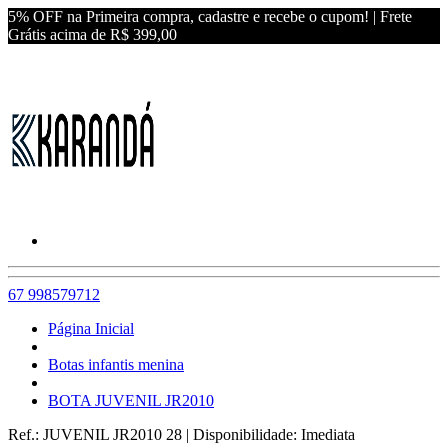
5% OFF na Primeira compra, cadastre e recebe o cupom! | Frete
Grátis acima de R$ 399,00
67 998579712
Página Inicial
Botas infantis menina
BOTA JUVENIL JR2010
Ref.:
JUVENIL JR2010 28
|
Disponibilidade:
Imediata