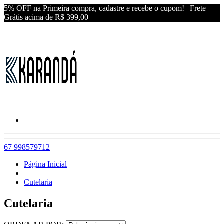
5% OFF na Primeira compra, cadastre e recebe o cupom! | Frete
Grátis acima de R$ 399,00
67 998579712
Página Inicial
Cutelaria
Cutelaria